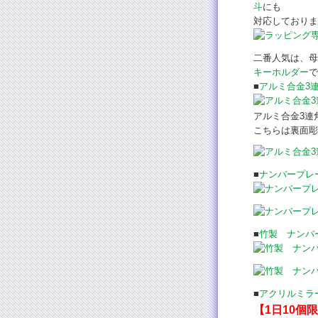
斗
にも
対応しておりま
二番人気は、母
キーホルダー
で
■
アルミ合金3
アルミ合金3連
こちらは裏面彫
■
ナンバープレ
■
竹製 ナンバ
■
アクリルミラ
【1日10個