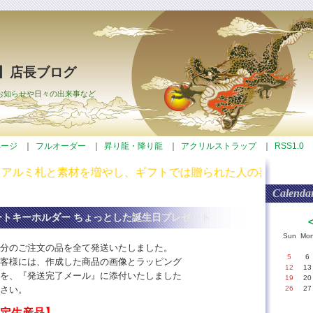
】店長ブログ
お知らせや日々の出来事など
ページ
｜
フルオーダー
｜
昇り龍・降り龍
｜
アクリルストラップ
｜
RSS1.0
リル札、アルミ札と素材を増やし、ギフトでは贈られた
Calenda
ートキーホルダー ちょっとした誕生日プレゼント
Sun
Mo
分のご注文の品を全て発送いたしました。
5
6
客様には、作成した商品の画像とラッピング
12
13
を、『発送完了メール』に添付いたしました
19
20
さい。
26
27
限定生産品】