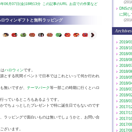
(201
3年06月07日(金)18時13分
この記事のURL
お店での作業など
DNS
に関し
ハロウィンギフトと無料ラッピング
(201
Archives
2019/0
2018/1
2018/0
2018/0
2018/0
日は
ハロウィン
です。
2018/0
源とする民間イベントで日本ではこれといって何か行われ
2018/0
2018/0
も無いですが、
テーマパーク
等一部この時期に行くとハロ
2018/0
2018/0
行っているところもあるようです。
2018/0
かでちょっとしたプレゼントで特に誕生日でもないのです
2017/1
2017/1
、ラッピングで面白いものは無いでしょうかと、お問い合
2017/1
2017/0
ございます。
2017/0