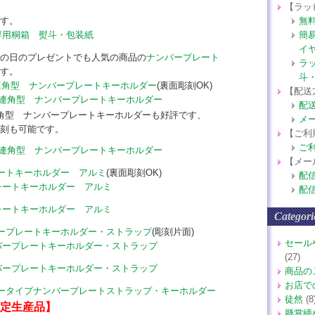
【ラッ
す。
無
簡
イ
の日のプレゼントでも人気の商品の
ナンバープレート
ラ
す。
斗
連角型 ナンバープレートキーホルダー
(裏面彫刻OK)
【配送
配
角型 ナンバープレートキーホルダーも好評です、
メ
刻も可能です。
【ご利
ご
【メー
ートキーホルダー アルミ
(裏面彫刻OK)
配
配
Categori
ープレートキーホルダー・ストラップ
(彫刻片面)
セール
(27)
商品の
お店で
ータイプナンバープレートストラップ・キーホルダー
徒然
(8
限定生産品】
懸賞締