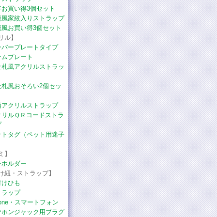
字お買い得3個セット
籠風家紋入りストラップ
籠風お買い得3個セット
リル】
ンバープレートタイプ
ームプレート
社札風アクリルストラッ
社札風おそろい2個セッ
柄アクリルストラップ
クリルＱＲコードストラ
プ
ットタグ（ペット用迷子
）
ミ】
ーホルダー
け紐・ストラップ】
付けひも
トラップ
hone・スマートフォン
ヤホンジャック用プラグ