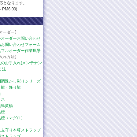
応となります。
PM6:00)
オーダー】
ルオーダーお問い合わせ
易お問い合わせフォーム
札フルオーダー作業風景
入れ方法】
札のお手入れ(メンテナン
方法
】
間調透かし彫りシリーズ
り龍・降り龍
植
カネ
蔵島黄楊
黒檀
黒檀（マグロ）
】
二支守り本尊ストラップ
字ストラップ