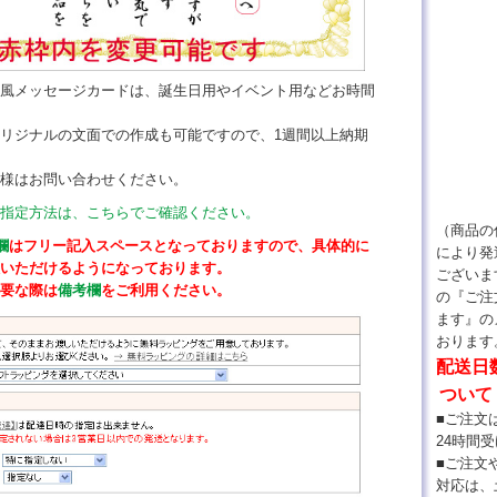
風メッセージカードは、誕生日用やイベント用などお時間
リジナルの文面での作成も可能ですので、1週間以上納期
様はお問い合わせください。
指定方法は、こちらでご確認ください。
（商品の
欄
はフリー記入スペースとなっておりますので、具体的に
により発
いただけるようになっております。
ございま
要な際は
備考欄
をご利用ください。
の『ご注
ます』の
おります
配送日
ついて
■ご注文は
24時間受
■ご注文
対応は、