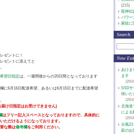
(215)
龍神伝
パワー
家紋に
Search
レゼントに！
New Ent
レゼントに添えてと
。
あけま
ます
希望日指定
は、一週間後からの20日間となっております
(201
SSD
欄に6月16日配達希望、あるいは6月15日までに配達希望
得いた
(201
。
お届け日指定はお受けできません)
北海道
による
欄
はフリー記入スペースとなっておりますので、具体的に
(201
いただけるようになっております。
台風2
要な際は
備考欄
をご利用ください。
延のお