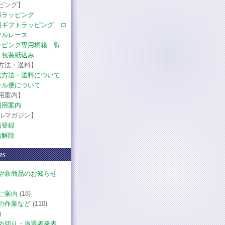
ピング】
料ラッピング
易ギフトラッピング ロ
ヤルレース
ッピング専用桐箱 熨
・包装紙込み
方法・送料】
送方法・送料について
ール便について
用案内】
利用案内
ルマガジン】
信登録
信解除
es
や新商品のお知らせ
ご案内
(18)
の作業など
(110)
)
め切り・当選者発表