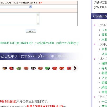
のみの対
(PM1:00～
Contents
【フル
フ
簡
木
3年06月14日(金)16時11分
この記事のURL
お店での作業など
【お手
木
ス)
っとしたギフトにナンバープレートキーホルダー
【木札
欄
昇
柘
ア
御
縞
本
【竹札
月16日(日)
六月の第三日曜日です。
十
梵
6月12日(水)13時まで