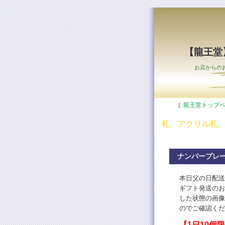
【龍王堂
お店からの
［
龍王堂トップ
ありがとうございます！携帯ストラップは木札、アク
ナンバープレ
本日父の日配送
ギフト発送のお
した状態の画像
のでご確認くだ
【1日10個