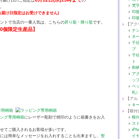
のお届け日のご指定は
の
梵
。
印
お届け日指定はお受けできません)
印
ントで当店の一番人気は、こちらの
昇り龍・降り龍
です。
【アク
10個限定生産品】
ナ
ネ
千
プ
千
ト
和
ア
ッ
ペ
札
【アル
キ
【根付
ング専用桐箱
にレーザー彫刻で焼印のように箱書きをお入
根
ス
せてご購入されるお客様が多いです。
iP
には簡単なメッセージをお入れすることも出来ますし、
熨
イ