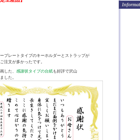
Informat
ープレートタイプのキーホルダーとストラップが
ご注文が多かったです。
画した、
感謝状タイプの台紙
も好評で沢山
ました。