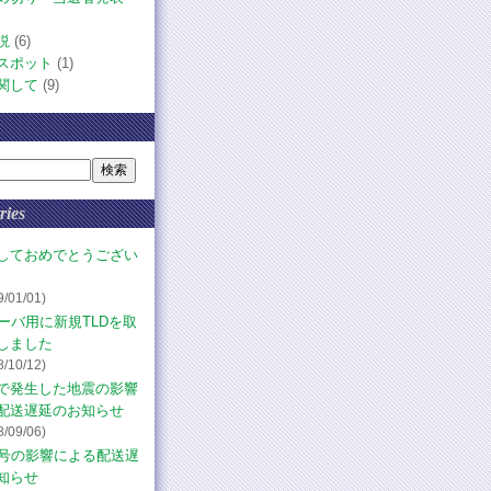
説
(6)
スポット
(1)
関して
(9)
ries
しておめでとうござい
9/01/01)
サーバ用に新規TLDを取
しました
8/10/12)
で発生した地震の影響
配送遅延のお知らせ
8/09/06)
1号の影響による配送遅
知らせ