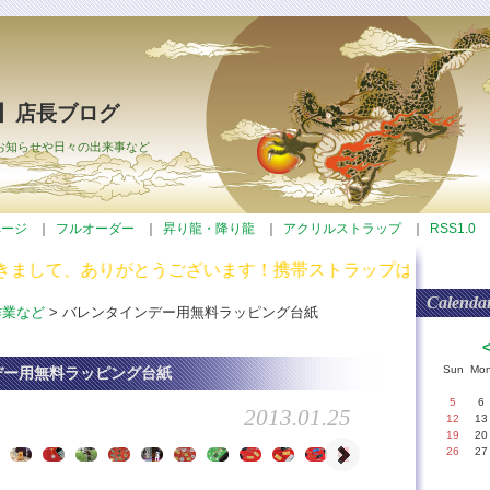
】店長ブログ
お知らせや日々の出来事など
ページ
｜
フルオーダー
｜
昇り龍・降り龍
｜
アクリルストラップ
｜
RSS1.0
まして、ありがとうございます！携帯ストラップは木札
Calenda
作業など
> バレンタインデー用無料ラッピング台紙
Sun
Mo
デー用無料ラッピング台紙
5
6
2013.01.25
12
13
19
20
26
27