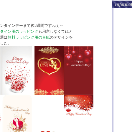
Informat
ンタインデーまで後3週間ですねぇ～
タイン用のラッピング
も用意しなくてはと
週は
無料ラッピング用の台紙
のデザインを
した。