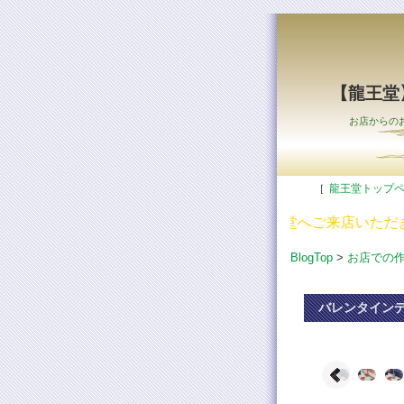
【龍王堂
お店からの
［
龍王堂トップ
龍王堂へご来店いただき
BlogTop
>
お店での
バレンタイン