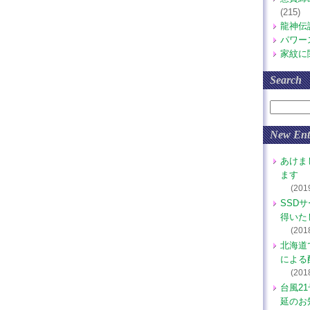
(215)
龍神伝
パワー
家紋に
Search
New Ent
あけま
ます
(201
SSD
得いた
(201
北海道
による
(201
台風2
延のお