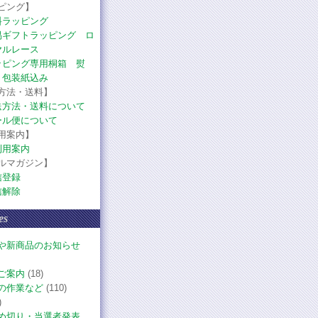
ピング】
料ラッピング
易ギフトラッピング ロ
ヤルレース
ッピング専用桐箱 熨
・包装紙込み
方法・送料】
送方法・送料について
ール便について
用案内】
利用案内
ルマガジン】
信登録
信解除
es
や新商品のお知らせ
ご案内
(18)
の作業など
(110)
)
め切り・当選者発表