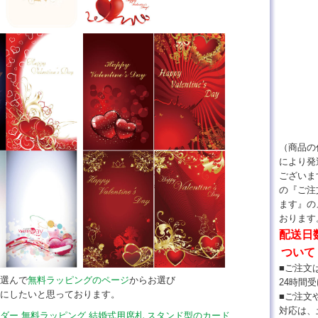
（商品の
により発
ございま
の『ご注
ます』の
おります
配送日
ついて
■ご注文は
選んで
無料ラッピングのページ
からお選び
24時間受
にしたいと思っております。
■ご注文
対応は、
ダー
無料ラッピング
結婚式用席札
スタンド型のカード