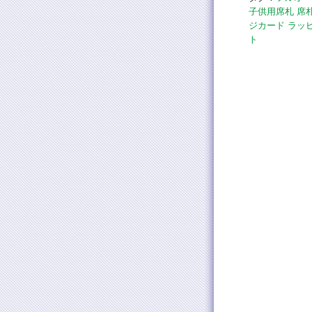
子供用席札
席
ジカード
ラッ
ト