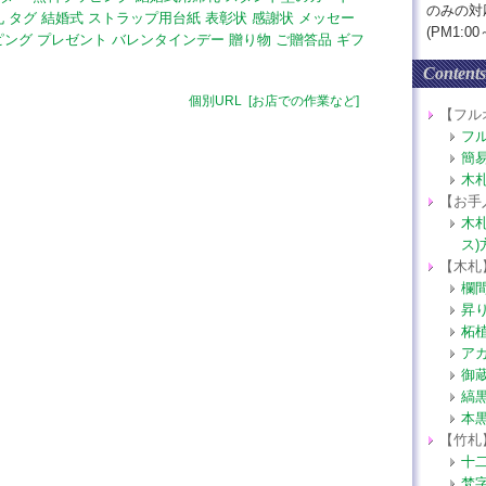
のみの対
札
タグ
結婚式
ストラップ用台紙
表彰状
感謝状
メッセー
(PM1:00～
ピング
プレゼント
バレンタインデー
贈り物
ご贈答品
ギフ
Contents
個別URL
[お店での作業など]
【フル
フ
簡
木
【お手
木
ス)
【木札
欄
昇
柘
ア
御
縞
本
【竹札
十
梵