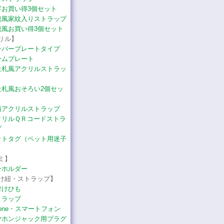
字お買い得3個セット
籠風家紋入りストラップ
籠風お買い得3個セット
リル】
ンバープレートタイプ
ームプレート
社札風アクリルストラッ
社札風おそろい2個セッ
柄アクリルストラップ
クリルＱＲコードストラ
プ
ットタグ（ペット用迷子
）
ミ】
ーホルダー
け紐・ストラップ】
付けひも
トラップ
hone・スマートフォン
ヤホンジャック用プラグ