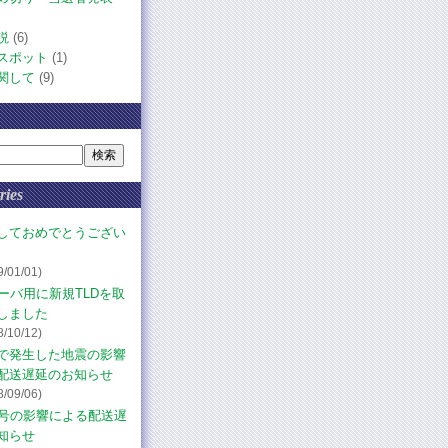
説
(6)
スポット
(1)
関して
(9)
ries
しておめでとうござい
9/01/01)
サーバ用に新規TLDを取
しました
8/10/12)
で発生した地震の影響
配送遅延のお知らせ
8/09/06)
1号の影響による配送遅
知らせ