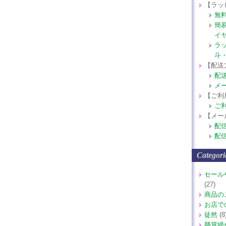
【ラッ
無
簡
イ
ラ
斗
【配送
配
メ
【ご利
ご
【メー
配
配
Categori
セール
(27)
商品の
お店で
徒然
(8
懸賞締