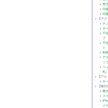
梵
印
印
【アク
ナ
ネ
千
プ
千
ト
和
ア
ッ
ペ
札
【アル
キ
【根付
根
ス
iP
イ