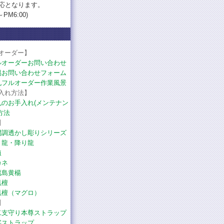
応となります。
PM6:00)
オーダー】
ルオーダーお問い合わせ
易お問い合わせフォーム
札フルオーダー作業風景
入れ方法】
札のお手入れ(メンテナン
方法
】
間調透かし彫りシリーズ
り龍・降り龍
植
カネ
蔵島黄楊
黒檀
黒檀（マグロ）
】
二支守り本尊ストラップ
字ストラップ