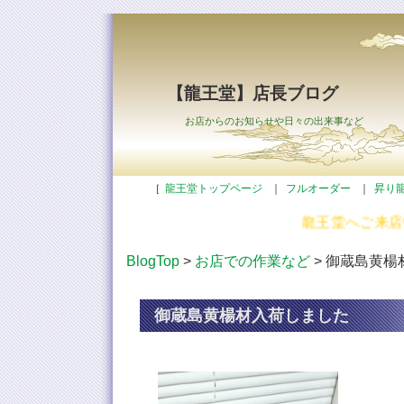
【龍王堂】店長ブログ
お店からのお知らせや日々の出来事など
［
龍王堂トップページ
｜
フルオーダー
｜
昇り
龍王堂へご来店い
BlogTop
>
お店での作業など
> 御蔵島黄
御蔵島黄楊材入荷しました