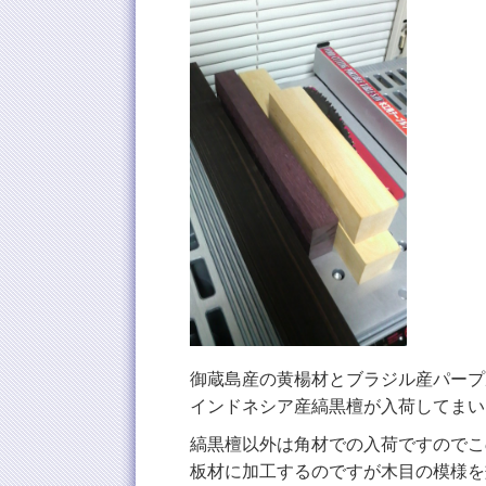
御蔵島産の黄楊材とブラジル産パープ
インドネシア産縞黒檀が入荷してまい
縞黒檀以外は角材での入荷ですのでこ
板材に加工するのですが木目の模様を